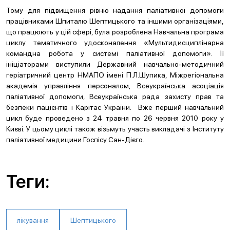
Тому для підвищення рівню надання паліативної допомоги
працівниками Шпиталю Шептицького та іншими організаціями,
що працюють у цій сфері, була розроблена Навчальна програма
циклу тематичного удосконалення «Мультидисциплінарна
командна робота у системі паліативної допомоги». Її
ініціаторами виступили Державний навчально-методичний
геріатричний центр НМАПО імені П.Л.Шупика, Міжрегіональна
академія управління персоналом, Всеукраїнська асоціація
паліативної допомоги, Всеукраїнська рада захисту прав та
безпеки пацієнтів і Карітас України. Вже перший навчальний
цикл буде проведено з 24 травня по 26 червня 2010 року у
Києві. У цьому циклі також візьмуть участь викладачі з Інституту
паліативної медицини Госпісу Сан-Дієго.
Теги:
лікування
Шептицького