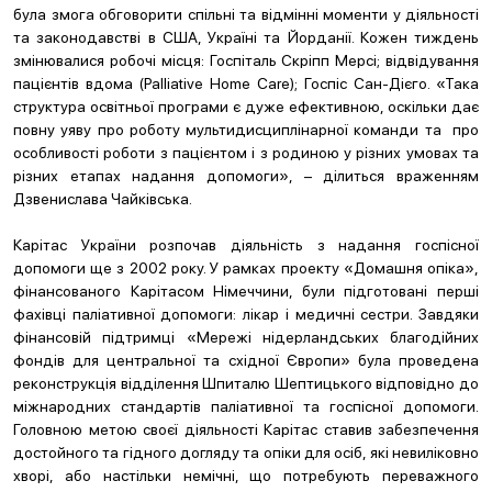
була змога обговорити спільні та відмінні моменти у діяльності
та законодавстві в США, Україні та Йорданії. Кожен тиждень
змінювалися робочі місця: Госпіталь Скріпп Мерсі; відвідування
пацієнтів вдома (Palliative Home Care); Госпіс Сан-Дієго. «Така
структура освітньої програми є дуже ефективною, оскільки дає
повну уяву про роботу мультидисциплінарної команди та про
особливості роботи з пацієнтом і з родиною у різних умовах та
різних етапах надання допомоги», – ділиться враженням
Дзвенислава Чайківська.
Карітас України розпочав діяльність з надання госпісної
допомоги ще з 2002 року. У рамках проекту «Домашня опіка»,
фінансованого Карітасом Німеччини, були підготовані перші
фахівці паліативної допомоги: лікар і медичні сестри. Завдяки
фінансовій підтримці «Мережі нідерландських благодійних
фондів для центральної та східної Європи» була проведена
реконструкція відділення Шпиталю Шептицького відповідно до
міжнародних стандартів паліативної та госпісної допомоги.
Головною метою своєї діяльності Карітас ставив забезпечення
достойного та гідного догляду та опіки для осіб, які невиліковно
хворі, або настільки немічні, що потребують переважного