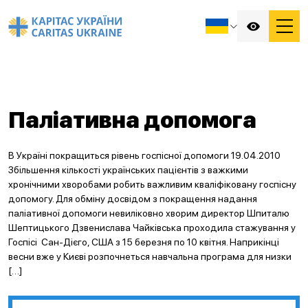
Паліативна допомога
В Україні покращиться рівень госпісної допомоги 19.04.2010
Збільшення кількості українських пацієнтів з важкими
хронічними хворобами робить важливим кваліфіковану госпісну
допомогу. Для обміну досвідом з покращення надання
паліативної допомоги невиліковно хворим директор Шпиталю
Шептицького Дзвенислава Чайківська проходила стажування у
Госпісі Сан-Дієго, США з 15 березня по 10 квітня. Наприкінці
весни вже у Києві розпочнеться навчальна програма для низки
[…]