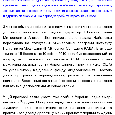
гуманною і необхідною, адже вона позбавляє хворих від страждань,
допомагає гідно завершити земне життя, а також надає психосоціальну
підтримку членам сім’ї на період хвороби та втрати близького.
З метою обміну досвідом та опанування нових методів надання
допомоги важкохворим людям директор Шпиталю імені
Митрополита Андрея Шептицького Дзвенислава Чайківська
перебувала на стажуванні Міжнародної програми Інституту
Паліативної Медицини (ІПМ) Госпісу Сан-Дієго (США). Візит, що
тривав з 15 березня по 10 квітня 2010 року, був розрахований на
лікарів, які працюють за межами США. Навчання стало
можливим завдяки гранту Національного Інституту Раку (США)
та українському відділенню фонду «Відродження». Метою
даної програми є впровадження, розвиток та поширення
принципів Всесвітньої організації охорони здоров’я з надання
паліативної допомоги невиліковно хворим.
У цій програмі взяли участь три особи з України і одна лікар-
онколог з Йорданії. Програма передбачала інтерактивний обмін
думками щодо теоретичних схем надання допомоги та
практичного досвіду роботи у різних країнах. У перший тиждень