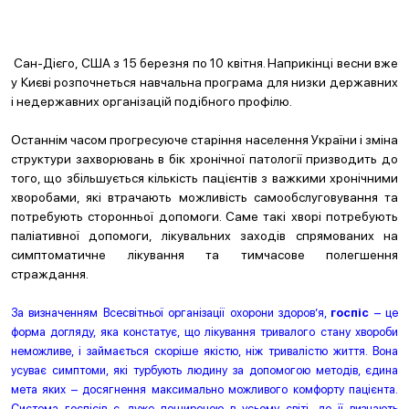
Сан-Дієго, США з 15 березня по 10 квітня. Наприкінці весни вже
у Києві розпочнеться навчальна програма для низки державних
і недержавних організацій подібного профілю.
Останнім часом прогресуюче старіння населення України і зміна
структури захворювань в бік хронічної патології призводить до
того, що збільшується кількість пацієнтів з важкими хронічними
хворобами, які втрачають можливість самообслуговування та
потребують сторонньої допомоги. Саме такі хворі потребують
паліативної допомоги, лікувальних заходів спрямованих на
симптоматичне лікування та тимчасове полегшення
страждання.
За визначенням Всесвітньої організації охорони здоров’я,
госпіс
– це
форма догляду, яка констатує, що лікування тривалого стану хвороби
неможливе, і займається скоріше якістю, ніж тривалістю життя. Вона
усуває симптоми, які турбують людину за допомогою методів, єдина
мета яких – досягнення максимально можливого комфорту пацієнта.
Система госпісів є дуже поширеною в усьому світі, де її визнають