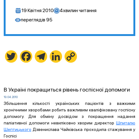
19 Квітня 2010
4
хвилин читання
переглядів
95
Twitter
Facebook
Telegram
LinkedIn
Copy
Link
В Україні покращиться рівень госпісної допомоги
19.04.2010
Збільшення кількості українських пацієнтів з важкими
хронічними хворобами робить важливим кваліфіковану госпісну
допомогу. Для обміну досвідом з покращення надання
паліативної допомоги невиліковно хворим директор
Шпиталю
Шептицького
Дзвенислава Чайківська проходила стажування у
Госпісі