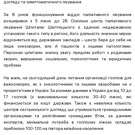
догляду та симптоматичного лікування.
За 8 років функціонування відділ паліативного лікування
розширився з 5 ліжок до 28. Оскільки центр паліативного
лікування Шпиталю Шептицького є єдиною недержавною
установою такого типу в регіоні, його діяльність значною мірою
відрізняється від державних закладів – центр бере до себе не
лише онкохворих, але й пацієнтів з іншими патологіями.
Персонал шпиталю значну увагу приділяє роботі з родинами
хворих, вирішенню соціальних, психологічних та юридичних
проблем.
На жаль, на сьогоднішній день питання організації госпісів для
важкохворих, як з онкологічними та іншими хворобами не є
пріоритетним в Україні. За різними даними в Україні діє від 10 до
17 госпісів (з максимальною кількістю 30-40 ліжок), які
фінансуються за кошт держави. Також є невелика кількість
центрів сестринського догляду, що утримуються громадськими
організаціями та релігійними громадами. Втім, за даними
експертів, мінімальна потреба в госпісних ліжках складає
приблизно 100-120 на півтора мільйона населення.