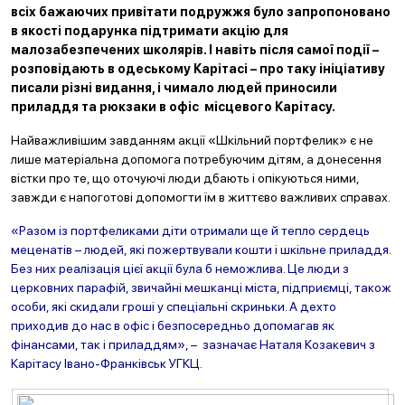
всіх бажаючих привітати подружжя було запропоновано
в якості подарунка підтримати акцію для
малозабезпечених школярів. І навіть після самої події –
розповідають в одеському Карітасі – про таку ініціативу
писали різні видання, і чимало людей приносили
приладдя та рюкзаки в офіс місцевого Карітасу.
Найважливішим завданням акції «Шкільний портфелик» є не
лише матеріальна допомога потребуючим дітям, а донесення
вістки про те, що оточуючі люди дбають і опікуються ними,
завжди є напоготові допомогти їм в життєво важливих справах.
«Разом із портфеликами діти отримали ще й тепло сердець
меценатів – людей, які пожертвували кошти і шкільне приладдя.
Без них реалізація цієї акції була б неможлива. Це люди з
церковних парафій, звичайні мешканці міста, підприємці, також
особи, які скидали гроші у спеціальні скриньки. А дехто
приходив до нас в офіс і безпосередньо допомагав як
фінансами, так і приладдям», – зазначає Наталя Козакевич з
Карітасу Івано-Франківськ УГКЦ.