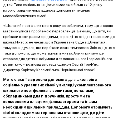
дітей. Така соціальна ініціатива має вже більш як 12-річну
історію, завдяки чому вдалось допомогти тисячам
малозабезпечених сімей.
«Шкільний портфелик цього року є особливим, тому що вперше
ми стикнулися з проблемою переселенців. Бачимо, що діти, які
приїхали сюди разом з рідними, справді не є підготовленими до
школи. Ніхто ж не чекав, що в Україні таке буде відбуватися,
тому вони думали, що переїхали сюди тимчасово. Звісно, це не є
така допомога, що може змінити життя. Але як мінімум це
створює для дитини всі умови для повноцінного і гармонійного
розвитку», – розповідає отець-диякон Сергій Триф’як,
директор Карітасу Коломийсько-Чернівецької єпархії.
Метою акції є адресна допомога для школярів з
соціально уразливих сімей у вигляді укомплектованого
шкільного портфелика із зошитами, пеналами,
обкладинками для підручників, простими та
кольоровими олівцями, фломастерами та іншим
необхідним шкільним приладдям. Допомогу отримують
сімї зі складним матеріальним становищем, де діти