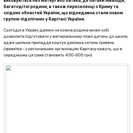
виховуються без матері або батька, де батьки інваліди,
багатодітні родини, а також переселенці з Криму та
східних областей України, що віднедавна стали новою
групою підопічних у Карітасі України.
Сьогодні в Україні далеко не кожна родина може собі
дозволити підготувати у матеріальному плані дитину до школи,
адже шкільне приладдя коштує декілька сотень гривень
(
примітка
– у регіональних організаціях Карітасу кажуть, що в
середньому ця сума становить 450-600 грн).