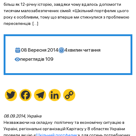
більш як 12-річну історію, завдяки чому вдалось допомогти
тисячам малозабезпечених сімей. «Шкільний портфелик цього
року є особливим, тому що вперше ми стикнулися з проблемою
переселенців. […]
08 Вересня 2014
4
хвилин читання
переглядів
109
Twitter
Facebook
Telegram
LinkedIn
Copy
Link
08.
09.2014, Україна
Незважаючи на складну політичну та економічну ситуацію в
Україні, регіональні організацій Карітасу у 8 областях України
провели акцію «
Шкільний портфелик
» для сотень потребуючих