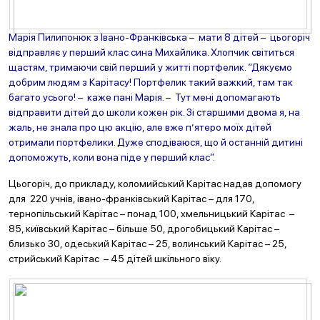
Марія Пилипонюк з Івано-Франківська – мати 8 дітей – цьогоріч
відправляє у перший клас сина Михайлика. Хлопчик світиться
щастям, тримаючи свій перший у житті портфелик. “Дякуємо
добрим людям з Карітасу! Портфелик такий важкий, там так
багато усього! – каже пані Марія. – Тут мені допомагають
відправити дітей до школи кожен рік. Зі старшими двома я, на
жаль, не знала про цю акцію, але вже п’ятеро моїх дітей
отримали портфелики. Дуже сподіваюся, що й останній дитині
допоможуть, коли вона піде у перший клас”.
Цьогоріч, до прикладу, коломийський Карітас надав допомогу
для 220 учнів, івано-франківський Карітас – для 170,
тернопільський Карітас – понад 100, хмельницький Карітас –
85, київський Карітас – більше 50, дрогобицький Карітас –
близько 30, одеський Карітас – 25, волинський Карітас – 25,
стрийський Карітас – 45 дітей шкільного віку.