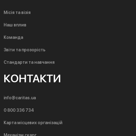
Місія та візія
Наш вплив
Команда
Звіти та прозорість
Стандарти та навчання
КОНТАКТИ
info@caritas.ua
0 800 336 734
Карта місцевих організацій
Механізм скарг