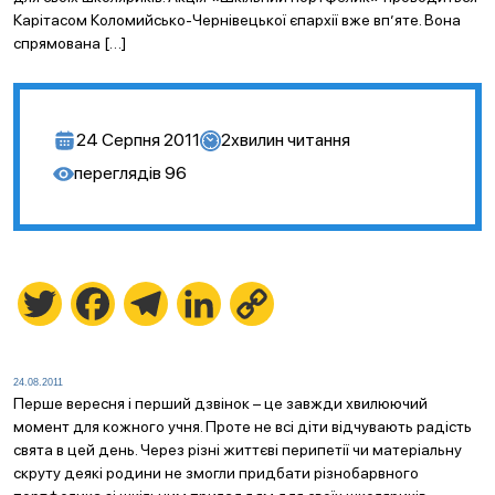
Карітасом Коломийсько-Чернівецької єпархії вже вп’яте. Вона
спрямована […]
24 Серпня 2011
2
хвилин читання
переглядів
96
Twitter
Facebook
Telegram
LinkedIn
Copy
Link
24.08.2011
Перше вересня і перший дзвінок – це завжди хвилюючий
момент для кожного учня. Проте не всі діти відчувають радість
свята в цей день. Через різні життєві перипетії чи матеріальну
скруту деякі родини не змогли придбати різнобарвного