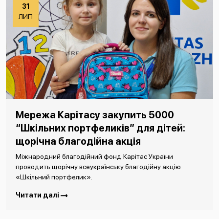
31
ЛИП
Мережа Карітасу закупить 5000
“Шкільних портфеликів” для дітей:
щорічна благодійна акція
Міжнародний благодійний фонд Карітас України
проводить щорічну всеукраїнську благодійну акцію
«Шкільний портфелик».
Читати далі