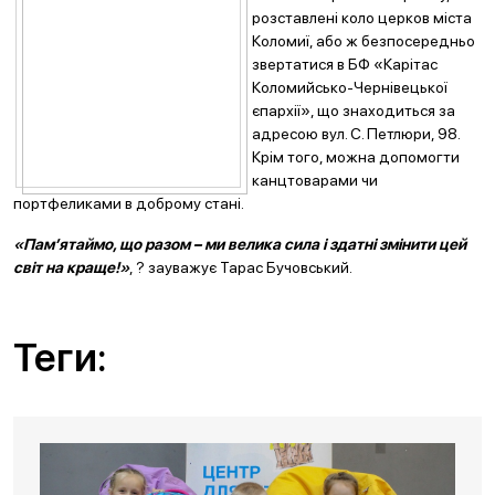
розставлені коло церков міста
Коломиї, або ж безпосередньо
звертатися в БФ «Карітас
Коломийсько-Чернівецької
єпархії», що знаходиться за
адресою вул. С. Петлюри, 98.
Крім того, можна допомогти
канцтоварами чи
портфеликами в доброму стані.
«Пам’ятаймо, що разом – ми велика сила і здатні змінити цей
світ на краще!»
, ? зауважує Тарас Бучовський.
Теги: