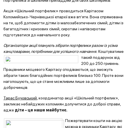
портфелика зі шкільним приладдям для своїх школяриків.
Акція «Шкільний портфелик» проводиться Карітасом
Коломийсько-Чернівецької єпархії вже вп’яте. Вона спрямована
на те, щоб допомогти дітям із малозабезпечених сімей, дітям із
багатодітних і кризових сімей, сиротам і напівсиротам
підготуватися до навчального року.
Організатори акції планують зібрати портфелики разом із усіма
канцтоварами, потрібними для
успішного навчання.
Коштуватиме
такий подарунок від
200 до 250 гривень.
Працівники місцевого Карітасу сподіваються, що зможуть
зібрати таких благодійних портфеликів близько 100. Проте вони
наголошують, що це стане можливим лише за допомоги
доброчинців.
Тарас Бучовський
, координатор акції «Шкільний портфелик»,
закликає небайдужих коломиян долучитися до доброї справи,
адже
діти – це наше майбутнє.
Пожертвувати кошти на акцію
можна в скриньки Карітасу, які