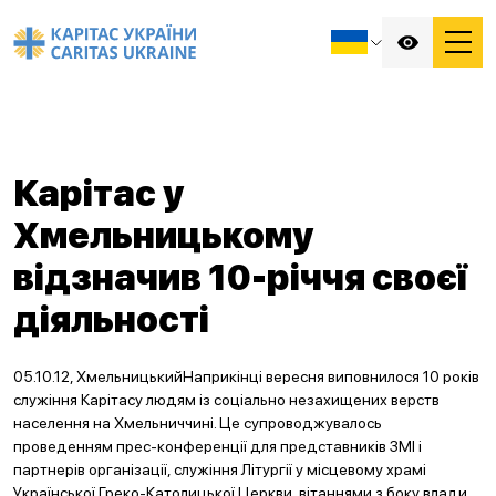
Карітас у
Хмельницькому
відзначив 10-річчя своєї
діяльності
05.10.12, ХмельницькийНаприкінці вересня виповнилося 10 років
служіння Карітасу людям із соціально незахищених верств
населення на Хмельниччині. Це супроводжувалось
проведенням прес-конференції для представників ЗМІ і
партнерів організації, служіння Літургії у місцевому храмі
Української Греко-Католицької Церкви, вітаннями з боку влади,