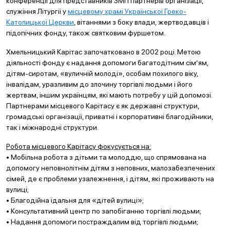
конференції для представників ЗМІ і партнерів організації,
служіння Літургії у
місцевому храмі Української Греко-
Католицької Церкви
, вітаннями з боку влади, жертводавців і
підопічних фонду, також святковим фуршетом.
Хмельницький Карітас започатковано в 2002 році. Метою
діяльності фонду є надання допомоги багатодітним сім’ям,
дітям-сиротам, «вуличній молоді», особам похилого віку,
інвалідам, уразливим до злочину торгівлі людьми і його
жертвам, іншим українцям, які мають потребу у цій допомозі.
Партнерами місцевого Карітасу є як державні структури,
громадські організації, приватні і корпоративні благодійники,
так і міжнародні структури.
Робота місцевого Карітасу фокусується на:
• Мобільна робота з дітьми та молоддю, що спрямована на
допомогу неповнолітнім дітям з неповних, малозабезпечених
сімей, де є проблеми узалежнення, і дітям, які проживають на
вулиці;
• Благодійна їдальня для «дітей вулиці»;
• Консультативний центр по запобіганню торгівлі людьми;
• Надання допомоги постраждалим від торгівлі людьми;