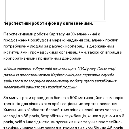
перспективи роботи фонду є впевненими.
Перспективами роботи Карітасу на Хмельниччині є
продовження розбудови мережі надання соціальних послуг
потребуючим людям за рахунок кооперації з державними
інституціями і громадськими організаціями, також співпраця з
корпоративними і приватними донорами.
«Наша співпраця бере свій початок ще з 2004 року. Саме тоді
разом із представниками Карітасу місцева державна служба
зайнятості розгорнула превентивну роботу щодо запобігання
нелегальній зайнятості і торгівлі людьми.
За минулі роки проведено близько 500 мотиваційних семінарів-
тренінгів для різних категорій і соціальних верств населення
Хмельницької області: безробітних жінок, незайнятих чоловіків,
молоді до 35 років, безробітних службовців, жінок з дітьми до 6
років, осіб з інвалідністю, випускників шкіл та учнів професійно-
технічних навчальних закладів, громадян віком більше 45 років.