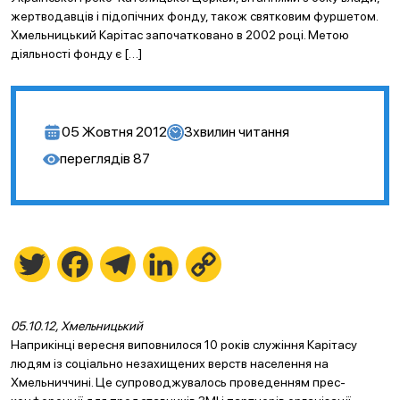
жертводавців і підопічних фонду, також святковим фуршетом.
Хмельницький Карітас започатковано в 2002 році. Метою
діяльності фонду є […]
05 Жовтня 2012
3
хвилин читання
переглядів
87
Twitter
Facebook
Telegram
LinkedIn
Copy
Link
05.10.12, Хмельницький
Наприкінці вересня виповнилося 10 років служіння Карітасу
людям із соціально незахищених верств населення на
Хмельниччині. Це супроводжувалось проведенням прес-