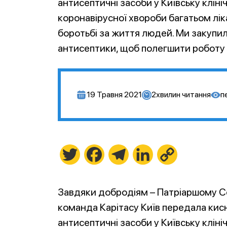
антисептичні засоби у Київську кліні
коронавірусної хвороби багатьом ліка
боротьбі за життя людей. Ми закупи
антисептики, щоб полегшити роботу л
19 Травня 2021
2
хвилин читання
п
Twitter
Facebook
Telegram
LinkedIn
Copy
Link
Завдяки добродіям – Патріаршому С
команда Карітасу Київ передала кис
антисептичні засоби у Київську кліні