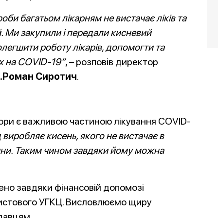
роби багатьом лікарням не вистачає ліків та
й. Ми закупили і передали кисневий
легшити роботу лікарів, допомогти та
их на СOVID-19”
, – розповів директор
.Роман Сиротич
.
тори є важливою частиною лікування COVID-
виробляє кисень, якого не вистачає в
ини. Таким чином завдяки йому можна
ено завдяки фінансовій допомозі
истового УГКЦ. Висловлюємо щиру
давцям.