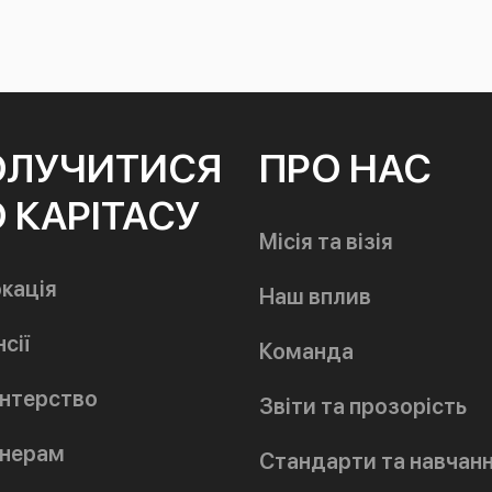
ОЛУЧИТИСЯ
ПРО НАС
 КАРІТАСУ
Місія та візія
кація
Наш вплив
сії
Команда
нтерство
Звіти та прозорість
нерам
Стандарти та навчан