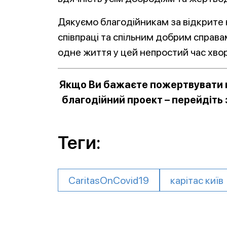
Дякуємо благодійникам за відкрите 
співпраці та спільним добрим справ
одне життя у цей непростий час хво
Якщо Ви бажаєте пожертвувати к
благодійний проект – перейдіть
Теги:
CaritasOnCovid19
карітас київ