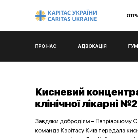
ОТР
ПРО НАС
АДВОКАЦІЯ
ГУМ
Кисневий концентра
клінічної лікарні №2
Завдяки добродіям – Патріаршому С
команда Карітасу Київ передала кис