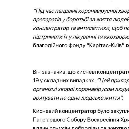
“Під час пандемії коронавірусної хво
препаратів у боротьбі за життя люде
концентратор та антисептики, щоб по
підтримати їх у лікуванні тяжкохвор
благодійного фонду “Карітас-Київ”
о
Він зазначив, що кисневі концентра
19 у складних випадках:
“Цей прилад 
організмі хворої коронавірусом люд
врятувати не одне людське життя”.
Кисневий концентратор було закупл
Патріаршого Собору Воскресіння Хр
вдячність усім добродіям та жертво