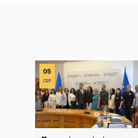
05
СЕР