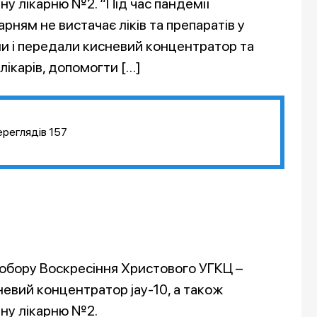
чну лікарню №2. “Під час пандемії
рням не вистачає ліків та препаратів у
ли і передали кисневий концентратор та
ікарів, допомогти […]
ереглядів
157
обору Воскресіння Христового УГКЦ –
невий концентратор jay-10, а також
чну лікарню №2.