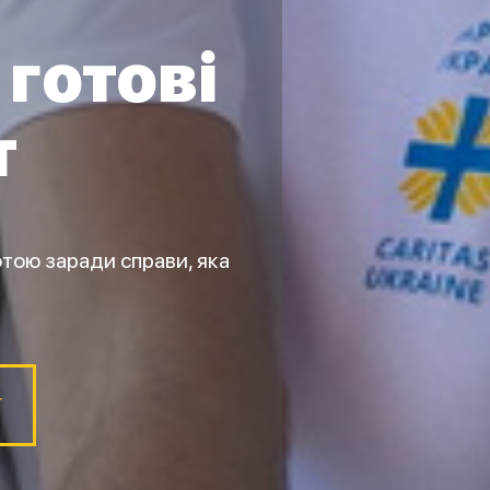
готові
т
тою заради справи, яка
ї