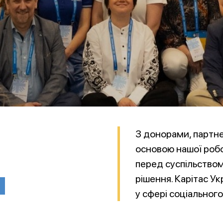
З донорами, партн
основою нашої робот
перед суспільством
и
рішення. Карітас У
у сфері соціального