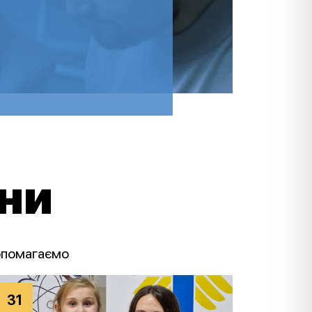
ини
допомагаємо
31