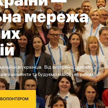
країни —
ьна мережа
них
ій
ільйонів українців. Від екстреної допомоги
важчі моменти та будуємо майбутнє разом.
 ВОЛОНТЕРОМ