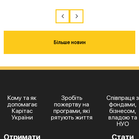
Більше новин
Кому та як
Зробіть
Співпраця з
допомагає
пожертву на
фондами,
Карітас
програми, які
бізнесом,
України
рятують життя
владою та
НУО
Отримати
Стати