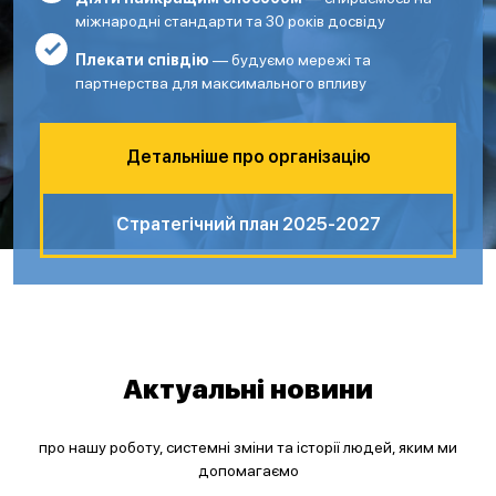
міжнародні стандарти та 30 років досвіду
Плекати співдію
— будуємо мережі та
партнерства для максимального впливу
Детальніше про організацію
Стратегічний план 2025-2027
Актуальні новини
про нашу роботу, системні зміни та історії людей, яким ми
допомагаємо