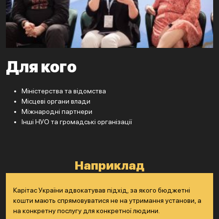
Для кого
Міністерства та відомства
Місцеві органи влади
Міжнародні партнери
Інші НУО та громадські організації
Наприклад
Карітас України адвокатував підхід, за якого бюджетні
кошти мають спрямовуватися не на утримання установи, а
на конкретну послугу для конкретної людини.