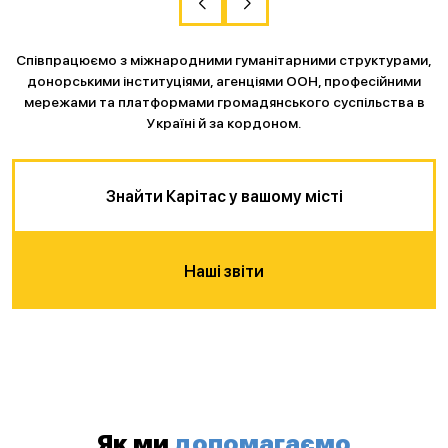
Співпрацюємо з міжнародними гуманітарними структурами,
донорськими інституціями, агенціями ООН, професійними
мережами та платформами громадянського суспільства в
Україні й за кордоном.
Знайти Карітас у вашому місті
Наші звіти
Як ми
допомагаємо