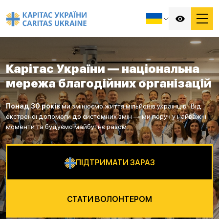
Карітас України — національна
мережа благодійних організацій
Понад 30 років
ми змінюємо життя мільйонів українців. Від
екстреної допомоги до системних змін — ми поруч у найважчі
моменти та будуємо майбутнє разом.
ПІДТРИМАТИ ЗАРАЗ
СТАТИ ВОЛОНТЕРОМ