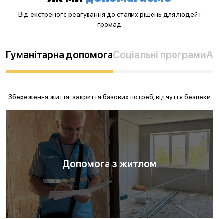
Від екстреного реагування до сталих рішень для людей і
громад
Гуманітарна допомога
Соціальні програми
Ад
Збереження життя, закриття базових потреб, відчуття безпеки
Допомога з житлом