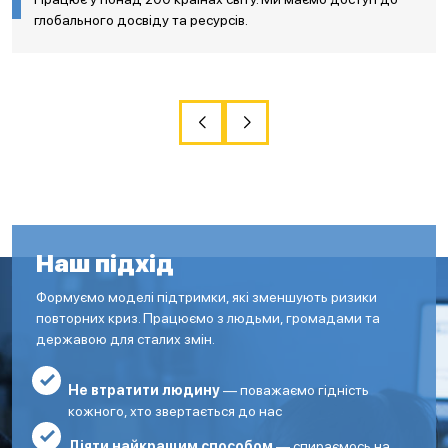
глобального досвіду та ресурсів.
Наш підхід
Формуємо моделі підтримки, які зменшують ризики
повторних криз. Працюємо з людьми, громадами та
державою для сталих змін.
Не втратити людину
— поважаємо гідність
кожного, хто звертається до нас
Діяти найкращим способом
— спираємось на