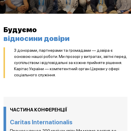
Будуємо
відносини довіри
З донорами, партнерами та громадами — довіра є
основою нашої роботи. Ми прозорі у витратах, звітні перед
суспільством і відповідальні за кожне прийняте рішення.
Карітас України — компетентний орган Церкви у сфері
соціального служіння.
ЧАСТИНА КОНФЕРЕНЦІЇ
Caritas Internationalis
Працює у понад 200 країнах світу. Ми маємо доступ до