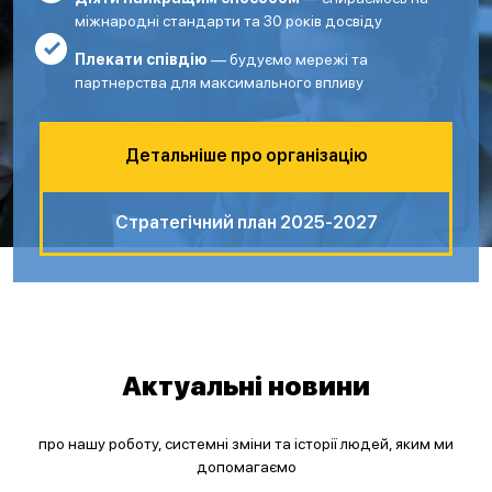
міжнародні стандарти та 30 років досвіду
Плекати співдію
— будуємо мережі та
партнерства для максимального впливу
Детальніше про організацію
Стратегічний план 2025-2027
Актуальні новини
про нашу роботу, системні зміни та історії людей, яким ми
допомагаємо