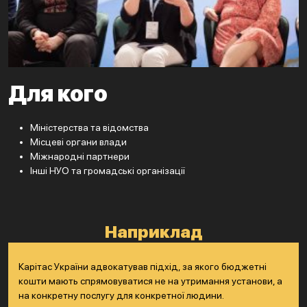
Для кого
Міністерства та відомства
Місцеві органи влади
Міжнародні партнери
Інші НУО та громадські організації
Наприклад
Карітас України адвокатував підхід, за якого бюджетні
кошти мають спрямовуватися не на утримання установи, а
на конкретну послугу для конкретної людини.