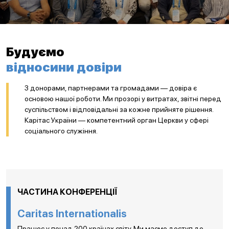
Будуємо
відносини довіри
З донорами, партнерами та громадами — довіра є
основою нашої роботи. Ми прозорі у витратах, звітні перед
суспільством і відповідальні за кожне прийняте рішення.
Карітас України — компетентний орган Церкви у сфері
соціального служіння.
ЧАСТИНА КОНФЕРЕНЦІЇ
Caritas Internationalis
Працює у понад 200 країнах світу. Ми маємо доступ до