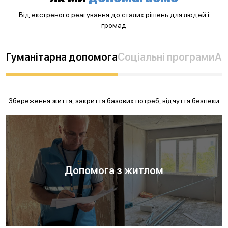
Від екстреного реагування до сталих рішень для людей і
громад
Гуманітарна допомога
Соціальні програми
Ад
Збереження життя, закриття базових потреб, відчуття безпеки
Допомога з житлом