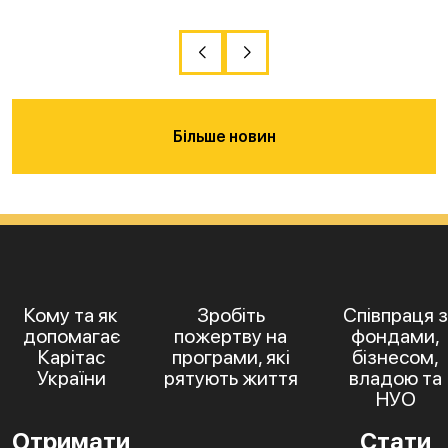
Більше новин
Кому та як
Зробіть
Співпраця з
допомагає
пожертву на
фондами,
Карітас
програми, які
бізнесом,
України
рятують життя
владою та
НУО
Отримати
Стати