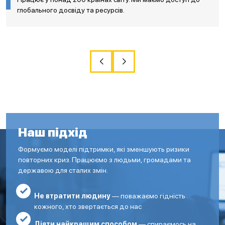
глобального досвіду та ресурсів.
Наш підхід
Формуємо моделі підтримки, які зменшують ризики
повторних криз. Працюємо з людьми, громадами та
державою для сталих змін.
Не втратити людину
— поважаємо гідність
кожного, хто звертається до нас
Діяти найкращим способом
— спираємось на