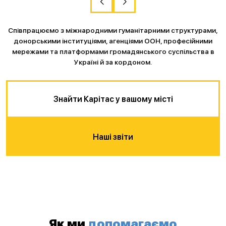
Співпрацюємо з міжнародними гуманітарними структурами,
донорськими інституціями, агенціями ООН, професійними
мережами та платформами громадянського суспільства в
Україні й за кордоном.
Знайти Карітас у вашому місті
Наші звіти
Як ми
допомагаємо