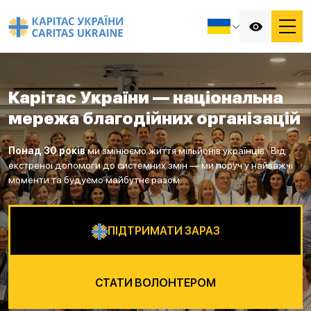
Карітас України — національна
мережа благодійних організацій
Понад 30 років
ми змінюємо життя мільйонів українців. Від
екстреної допомоги до системних змін — ми поруч у найважчі
моменти та будуємо майбутнє разом.
ПІДТРИМАТИ ЗАРАЗ
СТАТИ ВОЛОНТЕРОМ